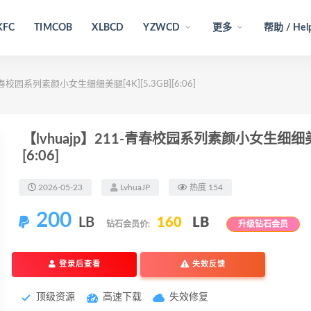
KFC
TIMCOB
XLBCD
YZWCD
更多
帮助 / Hel
青春校园系列素颜小女生细细美腿[4K][5.3GB][6:06]
【lvhuajp】211-青春校园系列素颜小女生细细美腿[
[6:06]
2026-05-23
LvhuaJP
热度 154
200
LB
160
LB
钻石会员价:
升级钻石会员
登录后查看
失效反馈
顶级资源
高速下载
失效修复