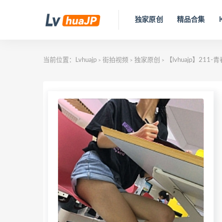
独家原创
精品合集
当前位置：
Lvhuajp
街拍视频
独家原创
【lvhuajp】211-
>
>
>