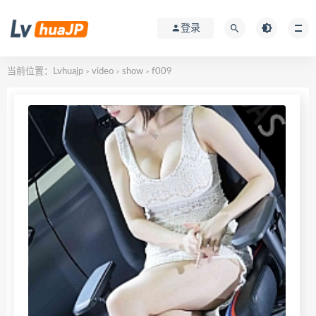
登录
当前位置：
Lvhuajp
video
show
f009
>
>
>