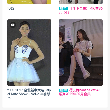
f012
精华
【NTR全集】 4K 共86
v，61g
f005 2017 台北新車大展 Taip
精华
樱之舞banana cat 4K
ei Auto Show – Volvo 半身版
系列2025年02月合集
本