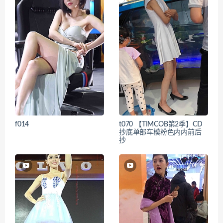
f014
t070 【TIMCOB第2季】CD
抄底单部车模粉色内内前后
抄