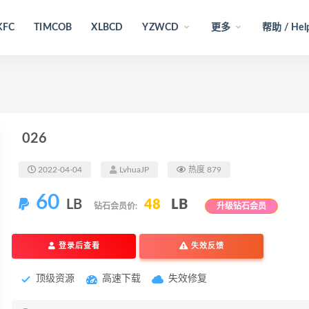
KFC
TIMCOB
XLBCD
YZWCD
更多
帮助 / Hel
026
2022-04-04
LvhuaJP
热度 879
60
LB
48
LB
钻石会员价:
升级钻石会员
登录后查看
失效反馈
顶级资源
高速下载
失效修复