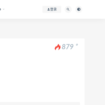
p
登录
。
879